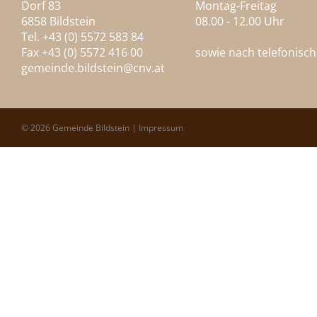
Dorf 83
Montag-Freitag
6858 Bildstein
08.00 - 12.00 Uhr
Tel. +43 (0) 5572 583 84
Fax +43 (0) 5572 416 00
sowie nach telefonisc
gemeinde.bildstein@
cnv.at
© 2026 Gemeinde Bildstein |
Impressum