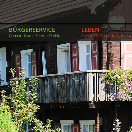
BÜRGERSERVICE
LEBEN
Gemeindeamt, Service, Politik, ...
Soziales & Gesundheit, Bildung