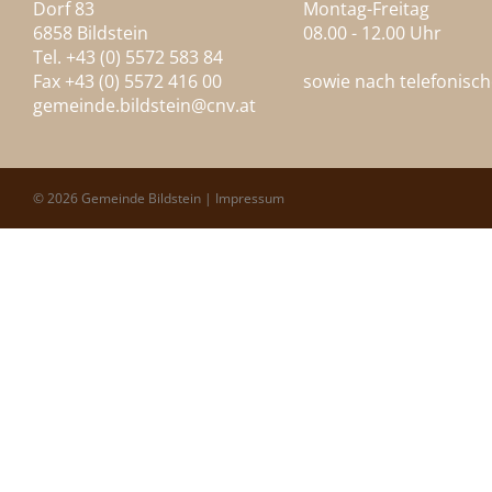
Dorf 83
Montag-Freitag
6858 Bildstein
08.00 - 12.00 Uhr
Tel. +43 (0) 5572 583 84
Fax +43 (0) 5572 416 00
sowie nach telefonisc
gemeinde.bildstein@
cnv.at
© 2026 Gemeinde Bildstein |
Impressum