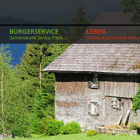
BÜRGERSERVICE
LEBEN
Gemeindeamt, Service, Politik, ...
Soziales & Gesundheit, Bildung