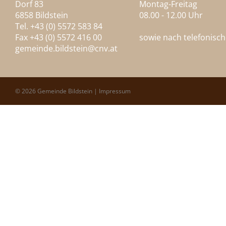
Dorf 83
Montag-Freitag
6858 Bildstein
08.00 - 12.00 Uhr
Tel. +43 (0) 5572 583 84
Fax +43 (0) 5572 416 00
sowie nach telefonisc
gemeinde.bildstein@
cnv.at
© 2026 Gemeinde Bildstein |
Impressum