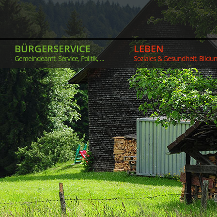
BÜRGERSERVICE
LEBEN
Gemeindeamt, Service, Politik, ...
Soziales & Gesundheit, Bildung