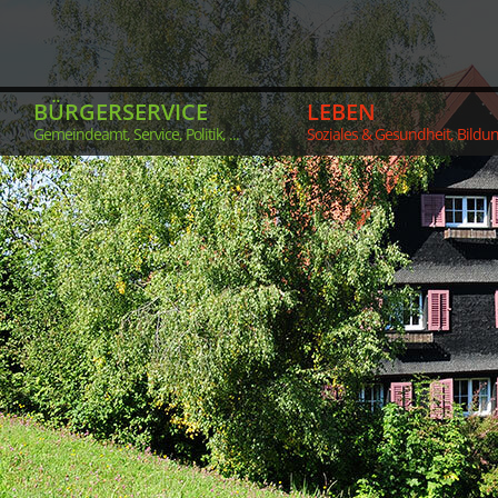
BÜRGERSERVICE
LEBEN
Gemeindeamt, Service, Politik, ...
Soziales & Gesundheit, Bildung