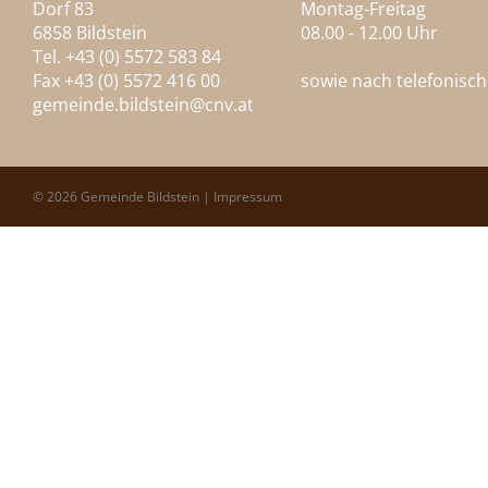
Dorf 83
Montag-Freitag
6858 Bildstein
08.00 - 12.00 Uhr
Tel. +43 (0) 5572 583 84
Fax +43 (0) 5572 416 00
sowie nach telefonisc
gemeinde.bildstein@
cnv.at
© 2026 Gemeinde Bildstein |
Impressum