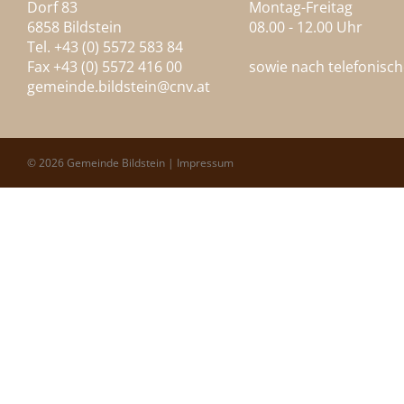
Dorf 83
Montag-Freitag
6858 Bildstein
08.00 - 12.00 Uhr
Tel. +43 (0) 5572 583 84
Fax +43 (0) 5572 416 00
sowie nach telefonisc
gemeinde.bildstein@
cnv.at
© 2026 Gemeinde Bildstein |
Impressum