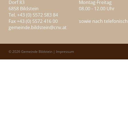
Dorf 83
Montag-Freitag
6858 Bildstein
08.00 - 12.00 Uhr
Tel. +43 (0) 5572 583 84
Fax +43 (0) 5572 416 00
sowie nach telefonisc
gemeinde.bildstein@
cnv.at
© 2026 Gemeinde Bildstein |
Impressum