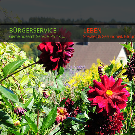
BÜRGERSERVICE
LEBEN
Gemeindeamt, Service, Politik, ...
Soziales & Gesundheit, Bildung