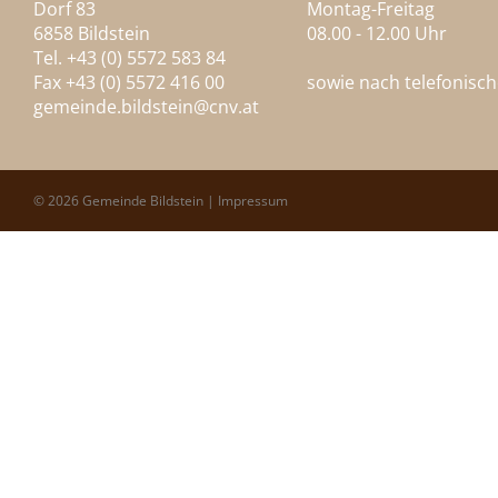
Dorf 83
Montag-Freitag
6858 Bildstein
08.00 - 12.00 Uhr
Tel. +43 (0) 5572 583 84
Fax +43 (0) 5572 416 00
sowie nach telefonisc
gemeinde.bildstein@
cnv.at
© 2026 Gemeinde Bildstein |
Impressum