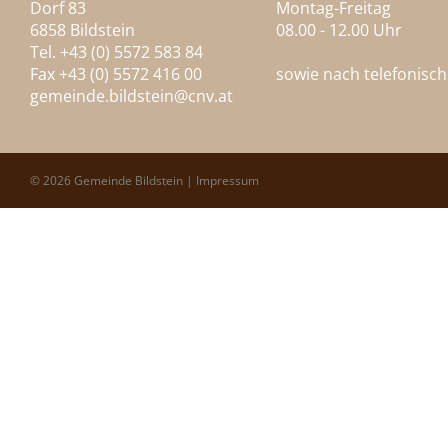
Dorf 83
Montag-Freitag
6858 Bildstein
08.00 - 12.00 Uhr
Tel. +43 (0) 5572 583 84
Fax +43 (0) 5572 416 00
sowie nach telefonisc
gemeinde.bildstein@
cnv.at
© 2026 Gemeinde Bildstein |
Impressum