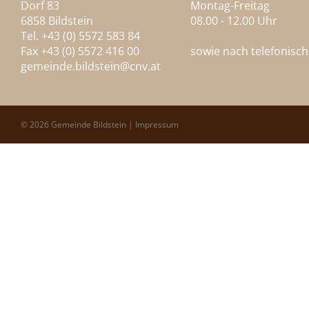
Dorf 83
Montag-Freitag
6858 Bildstein
08.00 - 12.00 Uhr
Tel. +43 (0) 5572 583 84
Fax +43 (0) 5572 416 00
sowie nach telefonisc
gemeinde.bildstein@
cnv.at
© 2026 Gemeinde Bildstein |
Impressum