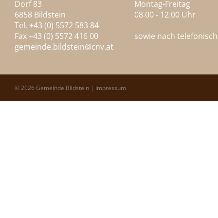
Dorf 83
Montag-Freitag
6858 Bildstein
08.00 - 12.00 Uhr
Tel. +43 (0) 5572 583 84
Fax +43 (0) 5572 416 00
sowie nach telefonisc
gemeinde.bildstein@
cnv.at
© 2026 Gemeinde Bildstein |
Impressum