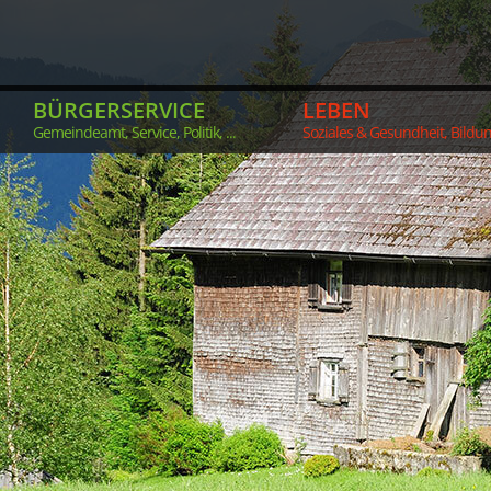
BÜRGERSERVICE
LEBEN
Gemeindeamt, Service, Politik, ...
Soziales & Gesundheit, Bildung