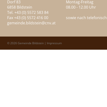
Dorf 83
Montag-Freitag
6858 Bildstein
08.00 - 12.00 Uhr
Tel. +43 (0) 5572 583 84
Fax +43 (0) 5572 416 00
sowie nach telefonisc
gemeinde.bildstein@
cnv.at
© 2026 Gemeinde Bildstein |
Impressum