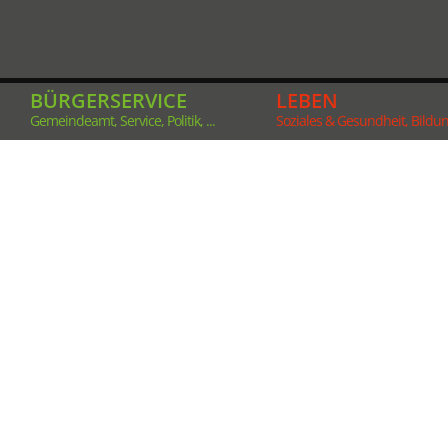
BÜRGERSERVICE
LEBEN
Gemeindeamt, Service, Politik, ...
Soziales & Gesundheit, Bildung