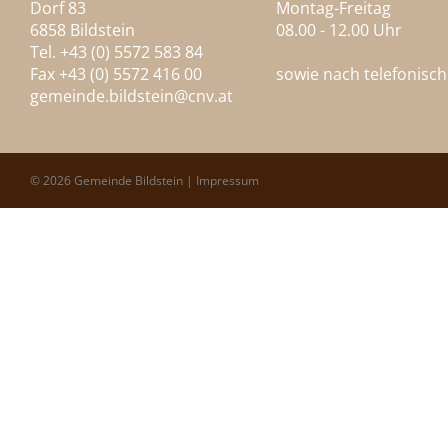
Dorf 83
Montag-Freitag
6858 Bildstein
08.00 - 12.00 Uhr
Tel. +43 (0) 5572 583 84
Fax +43 (0) 5572 416 00
sowie nach telefonisc
gemeinde.bildstein@
cnv.at
© 2026 Gemeinde Bildstein |
Impressum