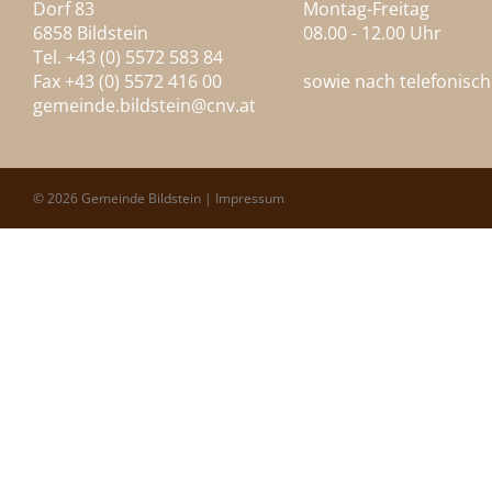
Dorf 83
Montag-Freitag
6858 Bildstein
08.00 - 12.00 Uhr
Tel. +43 (0) 5572 583 84
Fax +43 (0) 5572 416 00
sowie nach telefonisc
gemeinde.bildstein@
cnv.at
© 2026 Gemeinde Bildstein |
Impressum