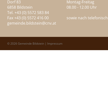
Dorf 83
Montag-Freitag
6858 Bildstein
08.00 - 12.00 Uhr
Tel. +43 (0) 5572 583 84
Fax +43 (0) 5572 416 00
sowie nach telefonisc
gemeinde.bildstein@
cnv.at
© 2026 Gemeinde Bildstein |
Impressum