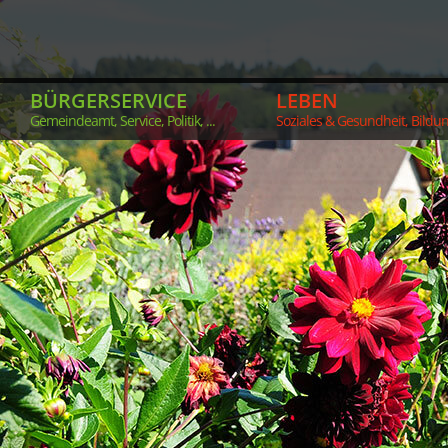
BÜRGERSERVICE
LEBEN
Gemeindeamt, Service, Politik, ...
Soziales & Gesundheit, Bildung