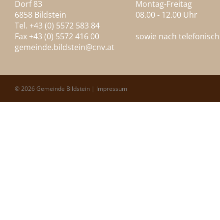
Dorf 83
Montag-Freitag
6858 Bildstein
08.00 - 12.00 Uhr
Tel. +43 (0) 5572 583 84
Fax +43 (0) 5572 416 00
sowie nach telefonisc
gemeinde.bildstein@
cnv.at
© 2026 Gemeinde Bildstein |
Impressum