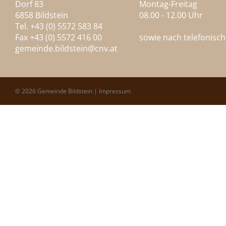
Dorf 83
Montag-Freitag
6858 Bildstein
08.00 - 12.00 Uhr
Tel. +43 (0) 5572 583 84
Fax +43 (0) 5572 416 00
sowie nach telefonisc
gemeinde.bildstein@
cnv.at
© 2026 Gemeinde Bildstein |
Impressum