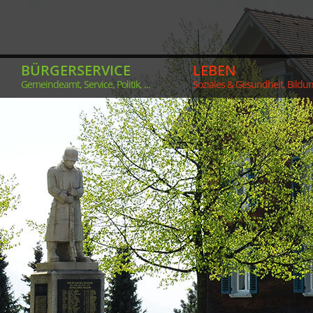
BÜRGERSERVICE
LEBEN
Gemeindeamt, Service, Politik, ...
Soziales & Gesundheit, Bildung