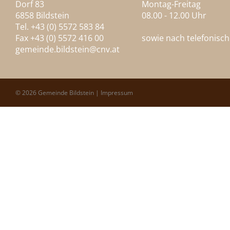
Dorf 83
Montag-Freitag
6858 Bildstein
08.00 - 12.00 Uhr
Tel. +43 (0) 5572 583 84
Fax +43 (0) 5572 416 00
sowie nach telefonisc
gemeinde.bildstein@
cnv.at
© 2026 Gemeinde Bildstein |
Impressum