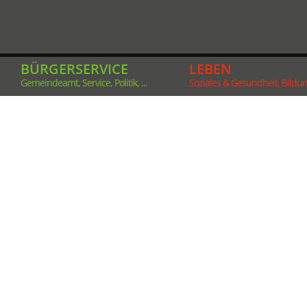
BÜRGERSERVICE
LEBEN
Gemeindeamt, Service, Politik, ...
Soziales & Gesundheit, Bildung