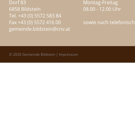
Dorf 83
Montag-Freitag
6858 Bildstein
08.00 - 12.00 Uhr
Tel. +43 (0) 5572 583 84
Fax +43 (0) 5572 416 00
sowie nach telefonisc
gemeinde.bildstein@
cnv.at
© 2026 Gemeinde Bildstein |
Impressum