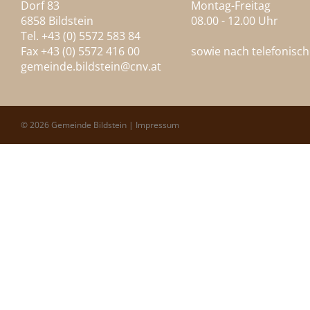
Dorf 83
Montag-Freitag
6858 Bildstein
08.00 - 12.00 Uhr
Tel. +43 (0) 5572 583 84
Fax +43 (0) 5572 416 00
sowie nach telefonisc
gemeinde.bildstein@
cnv.at
© 2026 Gemeinde Bildstein |
Impressum