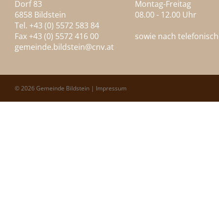
Dorf 83
Montag-Freitag
6858 Bildstein
08.00 - 12.00 Uhr
Tel. +43 (0) 5572 583 84
Fax +43 (0) 5572 416 00
sowie nach telefonisc
gemeinde.bildstein@
cnv.at
© 2026 Gemeinde Bildstein |
Impressum