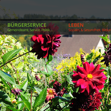
BÜRGERSERVICE
LEBEN
Gemeindeamt, Service, Politik, ...
Soziales & Gesundheit, Bildung