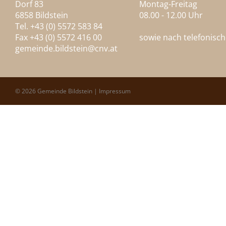
Dorf 83
Montag-Freitag
6858 Bildstein
08.00 - 12.00 Uhr
Tel. +43 (0) 5572 583 84
Fax +43 (0) 5572 416 00
sowie nach telefonisc
gemeinde.bildstein@
cnv.at
© 2026 Gemeinde Bildstein |
Impressum