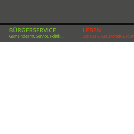
BÜRGERSERVICE
LEBEN
Gemeindeamt, Service, Politik, ...
Soziales & Gesundheit, Bildung