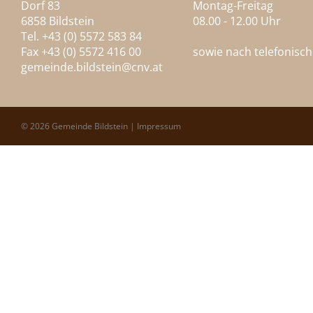
Dorf 83
Montag-Freitag
6858 Bildstein
08.00 - 12.00 Uhr
Tel. +43 (0) 5572 583 84
Fax +43 (0) 5572 416 00
sowie nach telefonisc
gemeinde.bildstein@
cnv.at
© 2026 Gemeinde Bildstein |
Impressum