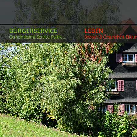
BÜRGERSERVICE
LEBEN
Gemeindeamt, Service, Politik, ...
Soziales & Gesundheit, Bildung