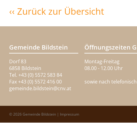
‹‹ Zurück zur Übersicht
Gemeinde Bildstein
Öffnungszeiten 
Dorf 83
Montag-Freitag
6858 Bildstein
08.00 - 12.00 Uhr
Tel. +43 (0) 5572 583 84
Fax +43 (0) 5572 416 00
sowie nach telefonisc
gemeinde.bildstein@
cnv.at
© 2026 Gemeinde Bildstein |
Impressum