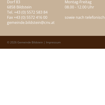
Dorf 83
Montag-Freitag
6858 Bildstein
08.00 - 12.00 Uhr
Tel. +43 (0) 5572 583 84
Fax +43 (0) 5572 416 00
sowie nach telefonisc
gemeinde.bildstein@
cnv.at
© 2026 Gemeinde Bildstein |
Impressum