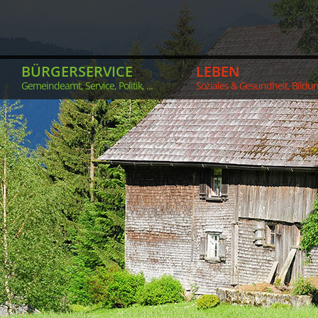
BÜRGERSERVICE
LEBEN
Gemeindeamt, Service, Politik, ...
Soziales & Gesundheit, Bildung