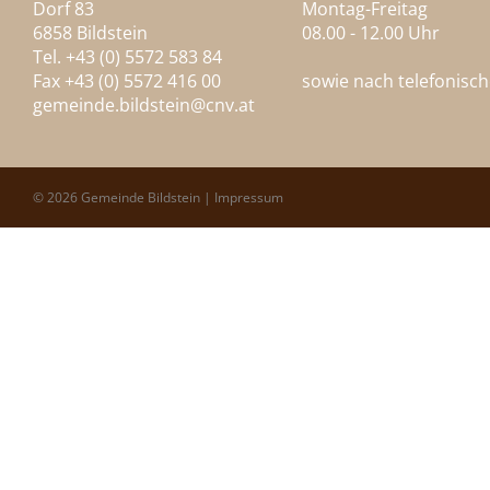
Dorf 83
Montag-Freitag
6858 Bildstein
08.00 - 12.00 Uhr
Tel. +43 (0) 5572 583 84
Fax +43 (0) 5572 416 00
sowie nach telefonisc
gemeinde.bildstein@
cnv.at
© 2026 Gemeinde Bildstein |
Impressum