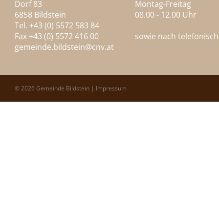
Dorf 83
Montag-Freitag
6858 Bildstein
08.00 - 12.00 Uhr
Tel. +43 (0) 5572 583 84
Fax +43 (0) 5572 416 00
sowie nach telefonisc
gemeinde.bildstein@
cnv.at
© 2026 Gemeinde Bildstein |
Impressum