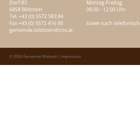
Dorf 83
Montag-Freitag
6858 Bildstein
08.00 - 12.00 Uhr
Tel. +43 (0) 5572 583 84
Fax +43 (0) 5572 416 00
sowie nach telefonisc
gemeinde.bildstein@
cnv.at
© 2026 Gemeinde Bildstein |
Impressum