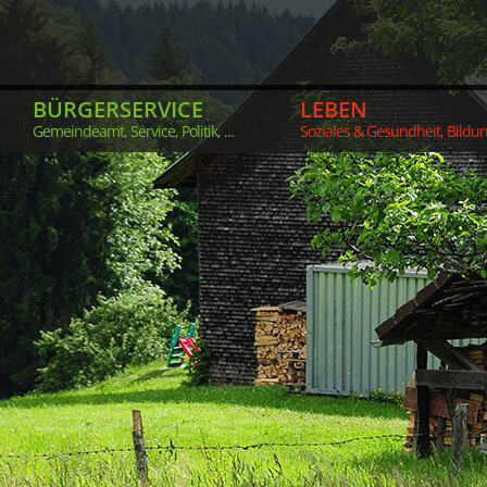
BÜRGERSERVICE
LEBEN
Gemeindeamt, Service, Politik, ...
Soziales & Gesundheit, Bildung