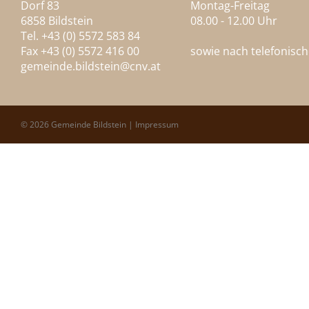
Dorf 83
Montag-Freitag
6858 Bildstein
08.00 - 12.00 Uhr
Tel. +43 (0) 5572 583 84
Fax +43 (0) 5572 416 00
sowie nach telefonisc
gemeinde.bildstein@
cnv.at
© 2026 Gemeinde Bildstein |
Impressum