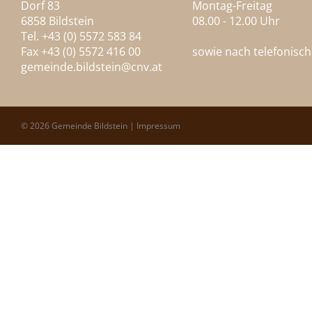
Dorf 83
Montag-Freitag
6858 Bildstein
08.00 - 12.00 Uhr
Tel. +43 (0) 5572 583 84
Fax +43 (0) 5572 416 00
sowie nach telefonisc
gemeinde.bildstein@
cnv.at
© 2026 Gemeinde Bildstein |
Impressum