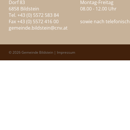
Dorf 83
Montag-Freitag
6858 Bildstein
08.00 - 12.00 Uhr
Tel. +43 (0) 5572 583 84
Fax +43 (0) 5572 416 00
sowie nach telefonisc
gemeinde.bildstein@
cnv.at
© 2026 Gemeinde Bildstein |
Impressum