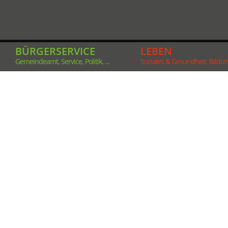
BÜRGERSERVICE
LEBEN
Gemeindeamt, Service, Politik, ...
Soziales & Gesundheit, Bildung