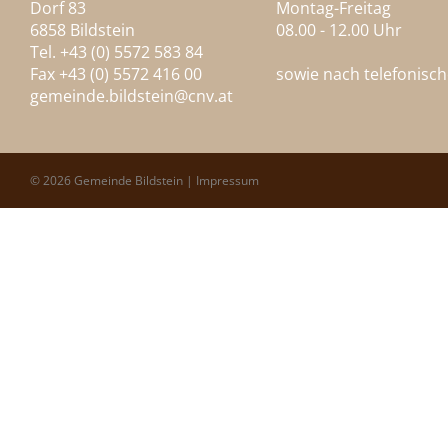
Dorf 83
Montag-Freitag
6858 Bildstein
08.00 - 12.00 Uhr
Tel. +43 (0) 5572 583 84
Fax +43 (0) 5572 416 00
sowie nach telefonisc
gemeinde.bildstein@
cnv.at
© 2026 Gemeinde Bildstein |
Impressum