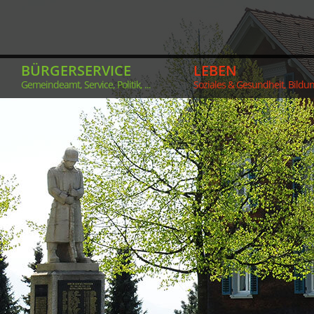
BÜRGERSERVICE
LEBEN
Gemeindeamt, Service, Politik, ...
Soziales & Gesundheit, Bildung