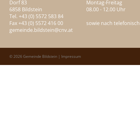
Dorf 83
Montag-Freitag
6858 Bildstein
08.00 - 12.00 Uhr
Tel. +43 (0) 5572 583 84
Fax +43 (0) 5572 416 00
sowie nach telefonisc
gemeinde.bildstein@
cnv.at
© 2026 Gemeinde Bildstein |
Impressum