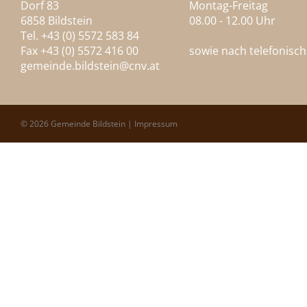
Dorf 83
Montag-Freitag
6858 Bildstein
08.00 - 12.00 Uhr
Tel. +43 (0) 5572 583 84
Fax +43 (0) 5572 416 00
sowie nach telefonisc
gemeinde.bildstein@
cnv.at
© 2026 Gemeinde Bildstein |
Impressum