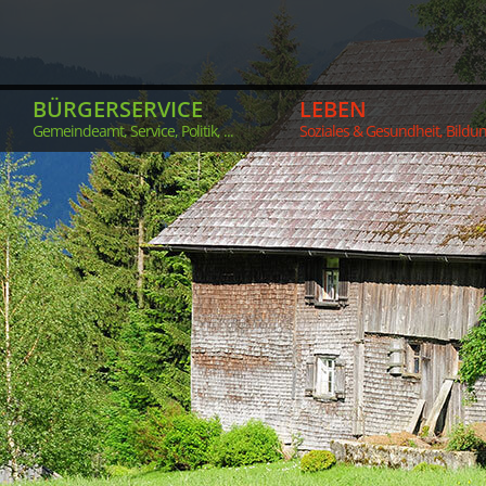
BÜRGERSERVICE
LEBEN
Gemeindeamt, Service, Politik, ...
Soziales & Gesundheit, Bildung