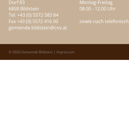
Dorf 83
Montag-Freitag
6858 Bildstein
08.00 - 12.00 Uhr
Tel. +43 (0) 5572 583 84
Fax +43 (0) 5572 416 00
sowie nach telefonisc
gemeinde.bildstein@
cnv.at
© 2026 Gemeinde Bildstein |
Impressum