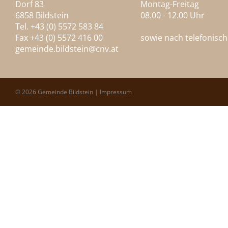
Dorf 83
Montag-Freitag
6858 Bildstein
08.00 - 12.00 Uhr
Tel. +43 (0) 5572 583 84
Fax +43 (0) 5572 416 00
sowie nach telefonisc
gemeinde.bildstein@
cnv.at
© 2026 Gemeinde Bildstein |
Impressum