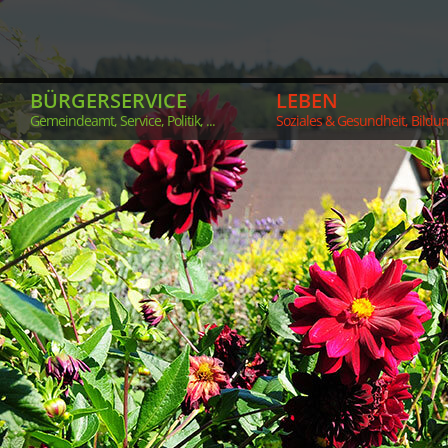
BÜRGERSERVICE
LEBEN
Gemeindeamt, Service, Politik, ...
Soziales & Gesundheit, Bildung