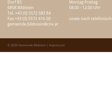
Dorf 83
Montag-Freitag
6858 Bildstein
08.00 - 12.00 Uhr
Tel. +43 (0) 5572 583 84
Fax +43 (0) 5572 416 00
sowie nach telefonisc
gemeinde.bildstein@
cnv.at
© 2026 Gemeinde Bildstein |
Impressum