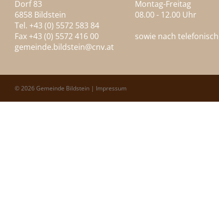
Dorf 83
Montag-Freitag
6858 Bildstein
08.00 - 12.00 Uhr
Tel. +43 (0) 5572 583 84
Fax +43 (0) 5572 416 00
sowie nach telefonisc
gemeinde.bildstein@
cnv.at
© 2026 Gemeinde Bildstein |
Impressum