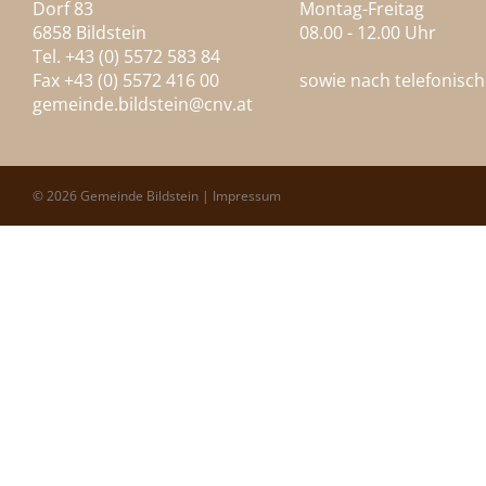
Dorf 83
Montag-Freitag
6858 Bildstein
08.00 - 12.00 Uhr
Tel. +43 (0) 5572 583 84
Fax +43 (0) 5572 416 00
sowie nach telefonisc
gemeinde.bildstein@
cnv.at
© 2026 Gemeinde Bildstein |
Impressum