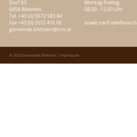
Dorf 83
Montag-Freitag
6858 Bildstein
08.00 - 12.00 Uhr
Tel. +43 (0) 5572 583 84
Fax +43 (0) 5572 416 00
sowie nach telefonisc
gemeinde.bildstein@
cnv.at
© 2026 Gemeinde Bildstein |
Impressum