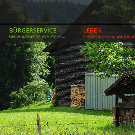
BÜRGERSERVICE
LEBEN
Gemeindeamt, Service, Politik, ...
Soziales & Gesundheit, Bildung