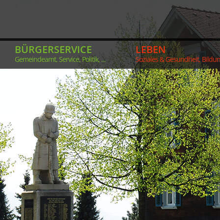
BÜRGERSERVICE
LEBEN
Gemeindeamt, Service, Politik, ...
Soziales & Gesundheit, Bildung