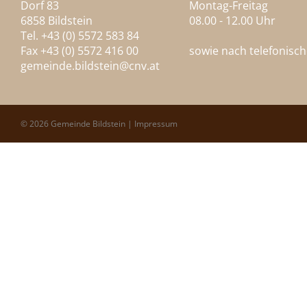
Dorf 83
Montag-Freitag
6858 Bildstein
08.00 - 12.00 Uhr
Tel. +43 (0) 5572 583 84
Fax +43 (0) 5572 416 00
sowie nach telefonisc
gemeinde.bildstein@
cnv.at
© 2026 Gemeinde Bildstein |
Impressum