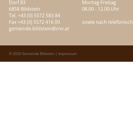
Dorf 83
Montag-Freitag
6858 Bildstein
08.00 - 12.00 Uhr
Tel. +43 (0) 5572 583 84
Fax +43 (0) 5572 416 00
sowie nach telefonisc
gemeinde.bildstein@
cnv.at
© 2026 Gemeinde Bildstein |
Impressum