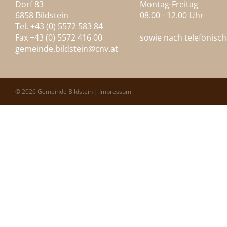
Dorf 83
Montag-Freitag
6858 Bildstein
08.00 - 12.00 Uhr
Tel. +43 (0) 5572 583 84
Fax +43 (0) 5572 416 00
sowie nach telefonisc
gemeinde.bildstein@
cnv.at
© 2026 Gemeinde Bildstein |
Impressum