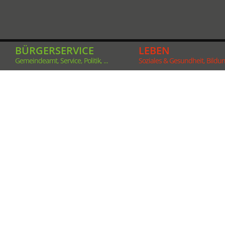
BÜRGERSERVICE
LEBEN
Gemeindeamt, Service, Politik, ...
Soziales & Gesundheit, Bildung