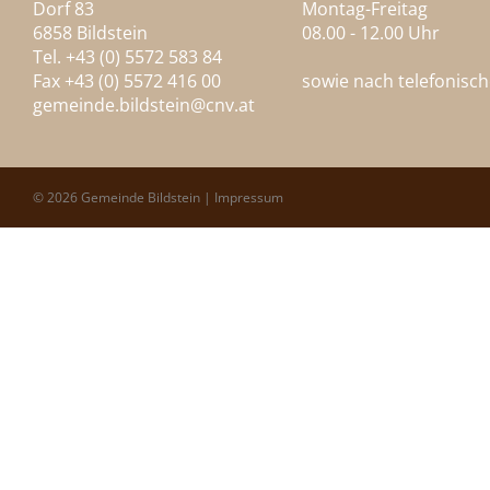
Dorf 83
Montag-Freitag
6858 Bildstein
08.00 - 12.00 Uhr
Tel. +43 (0) 5572 583 84
Fax +43 (0) 5572 416 00
sowie nach telefonisc
gemeinde.bildstein@
cnv.at
© 2026 Gemeinde Bildstein |
Impressum