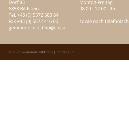
Dorf 83
Montag-Freitag
6858 Bildstein
08.00 - 12.00 Uhr
Tel. +43 (0) 5572 583 84
Fax +43 (0) 5572 416 00
sowie nach telefonisc
gemeinde.bildstein@
cnv.at
© 2026 Gemeinde Bildstein |
Impressum