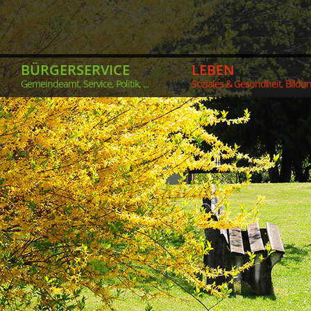
BÜRGERSERVICE
LEBEN
Gemeindeamt, Service, Politik, ...
Soziales & Gesundheit, Bildung