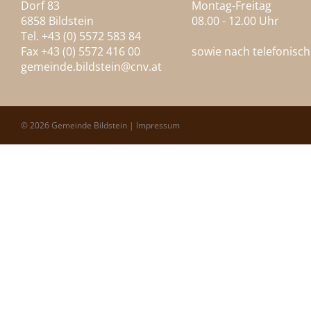
Dorf 83
Montag-Freitag
6858 Bildstein
08.00 - 12.00 Uhr
Tel. +43 (0) 5572 583 84
Fax +43 (0) 5572 416 00
sowie nach telefonisc
gemeinde.bildstein@
cnv.at
© 2026 Gemeinde Bildstein |
Impressum