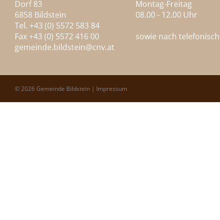
Dorf 83
Montag-Freitag
6858 Bildstein
08.00 - 12.00 Uhr
Tel. +43 (0) 5572 583 84
Fax +43 (0) 5572 416 00
sowie nach telefonisc
gemeinde.bildstein@
cnv.at
© 2026 Gemeinde Bildstein |
Impressum