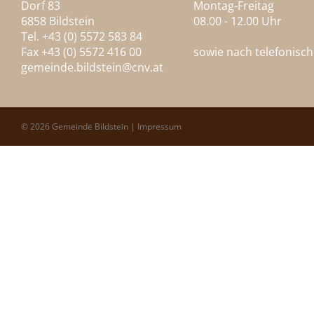
Dorf 83
Montag-Freitag
6858 Bildstein
08.00 - 12.00 Uhr
Tel. +43 (0) 5572 583 84
Fax +43 (0) 5572 416 00
sowie nach telefonisc
gemeinde.bildstein@
cnv.at
© 2026 Gemeinde Bildstein |
Impressum