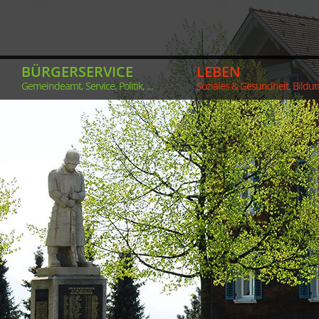
BÜRGERSERVICE
LEBEN
Gemeindeamt, Service, Politik, ...
Soziales & Gesundheit, Bildung