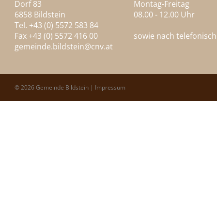
Dorf 83
Montag-Freitag
6858 Bildstein
08.00 - 12.00 Uhr
Tel. +43 (0) 5572 583 84
Fax +43 (0) 5572 416 00
sowie nach telefonisc
gemeinde.bildstein@
cnv.at
© 2026 Gemeinde Bildstein |
Impressum