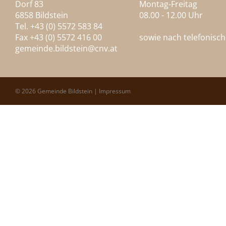
Dorf 83
Montag-Freitag
6858 Bildstein
08.00 - 12.00 Uhr
Tel. +43 (0) 5572 583 84
Fax +43 (0) 5572 416 00
sowie nach telefonisc
gemeinde.bildstein@
cnv.at
© 2026 Gemeinde Bildstein |
Impressum