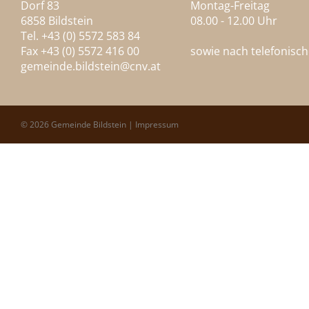
Dorf 83
Montag-Freitag
6858 Bildstein
08.00 - 12.00 Uhr
Tel. +43 (0) 5572 583 84
Fax +43 (0) 5572 416 00
sowie nach telefonisc
gemeinde.bildstein@
cnv.at
© 2026 Gemeinde Bildstein |
Impressum