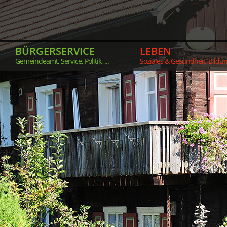
BÜRGERSERVICE
LEBEN
Gemeindeamt, Service, Politik, ...
Soziales & Gesundheit, Bildung